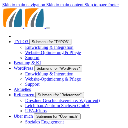
Skip to main navigation
Skip to main content
Skip to page footer
TYPO3
Submenu for "TYPO3"
Entwicklung & Integration
Website-Optimierung & Pflege
Support
Beratung & KI
WordPress
Submenu for "WordPress"
Entwicklung & Integration
Website-Optimierung & Pflege
Support
Aktuelles
Referenzen
Submenu for "Referenzen"
Dresdner Geschichtsverein e. V.
(current)
Leichtbau-Zentrum Sachsen GmbH
UFA-Kinos
Über mich
Submenu for "Über mich"
Soziales Engagement