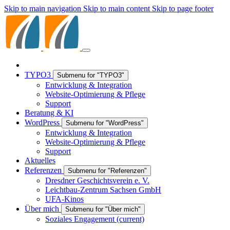
Skip to main navigation
Skip to main content
Skip to page footer
TYPO3
Submenu for "TYPO3"
Entwicklung & Integration
Website-Optimierung & Pflege
Support
Beratung & KI
WordPress
Submenu for "WordPress"
Entwicklung & Integration
Website-Optimierung & Pflege
Support
Aktuelles
Referenzen
Submenu for "Referenzen"
Dresdner Geschichtsverein e. V.
Leichtbau-Zentrum Sachsen GmbH
UFA-Kinos
Über mich
Submenu for "Über mich"
Soziales Engagement
(current)